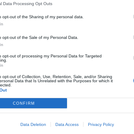
l Data Processing Opt Outs
o opt-out of the Sharing of my personal data.
In
o opt-out of the Sale of my Personal Data.
G
In
q
ra da AF Vila Real está em construção
2
to opt-out of processing my Personal Data for Targeted
ing.
F
In
ontratação, tendo em vista a participação do clube na
o opt-out of Collection, Use, Retention, Sale, and/or Sharing
ersonal Data that Is Unrelated with the Purposes for which it
lected.
Out
, que nas ultimas quatro temporadas esteve ao serviço do FC
gua nos escalões de formação.
CONFIRM
 a equipa reguense anunciou a continuidade de Gabi Almeida,
 Mendes, Carlos Silva, Quinzinho, Diogo Seminário, Francisco
Data Deletion
Data Access
Privacy Policy
el Rodrigues e Rodrigo Almeida.