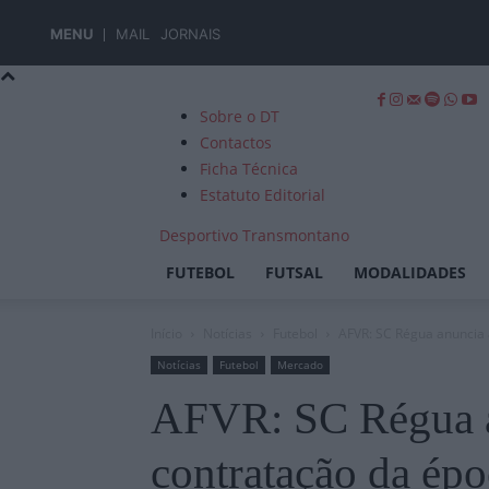
MENU
MAIL
JORNAIS
Sobre o DT
Contactos
Ficha Técnica
Estatuto Editorial
Desportivo Transmontano
FUTEBOL
FUTSAL
MODALIDADES
Início
Notícias
Futebol
AFVR: SC Régua anuncia 
Notícias
Futebol
Mercado
AFVR: SC Régua a
contratação da épo