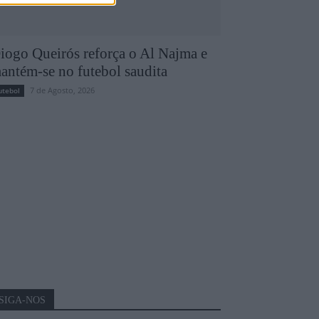
iogo Queirós reforça o Al Najma e
antém-se no futebol saudita
7 de Agosto, 2026
utebol
SIGA-NOS