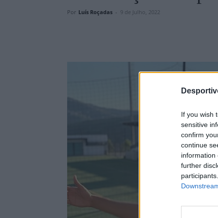
Por
Luís Roçadas
-
9 de Julho, 2022
Desporti
If you wish 
sensitive in
confirm you
continue se
information 
further disc
participants
Downstream 