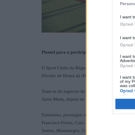
Persona
I want t
Opted 
I want t
Opted 
Plantel para a participação na Divisão de Hon
I want 
Advertis
Opted 
O Sport Clube da Régua anunciou a sua primeira c
Divisão de Honra da AF Vila Real.
I want t
of my P
was col
Opted 
Trata-se do regresso do médio, de 22 anos, Paiva
Santa Marta, depois de ter representado o SC Ré
Entretanto, prossegue o processo de renovações,
Francisco Ferraz, Caio, Tozé, Miguel Baló, Dani
Santos, Montenegro, Coutinho, João Nuno, Migu