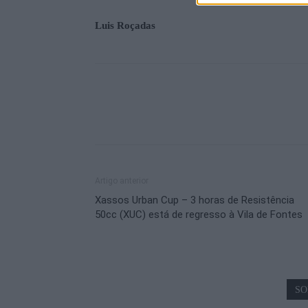
Luis Roçadas
Artigo anterior
Xassos Urban Cup – 3 horas de Resistência
50cc (XUC) está de regresso à Vila de Fontes
SO