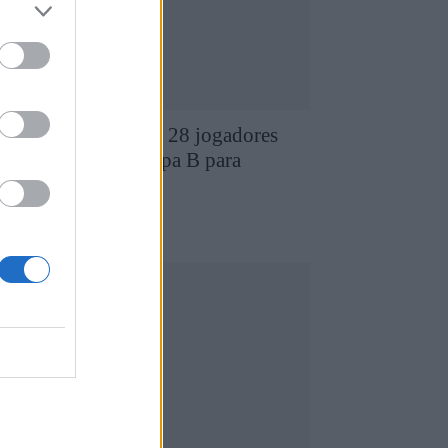
D Chaves revela os 28 jogadores
ue compõem a equipa B para
026/2027
7 de Agosto, 2026
utebol