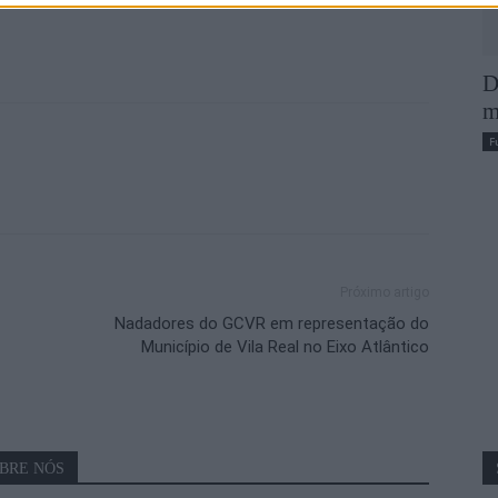
D
m
F
Próximo artigo
Nadadores do GCVR em representação do
Município de Vila Real no Eixo Atlântico
BRE NÓS