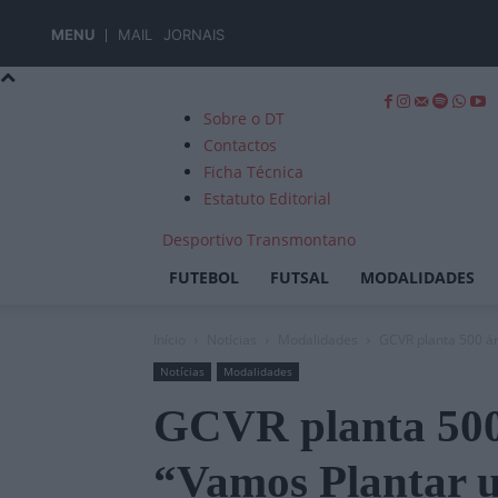
MENU
MAIL
JORNAIS
Sobre o DT
Contactos
Ficha Técnica
Estatuto Editorial
Desportivo Transmontano
FUTEBOL
FUTSAL
MODALIDADES
Início
Notícias
Modalidades
GCVR planta 500 ár
Notícias
Modalidades
GCVR planta 500 
“Vamos Plantar 