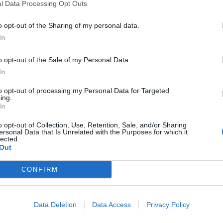
l Data Processing Opt Outs
o opt-out of the Sharing of my personal data.
ciativa “Vamos Plantar um Futuro Verde”, no dia 26 de
In
alhos em São Bento, na União de Freguesias de São Tomé do
D
etada pelos incêndios.
o opt-out of the Sale of my Personal Data.
G
In
p
onde pretende devolver a riqueza florestal a uma zona
to opt-out of processing my Personal Data for Targeted
F
ção da biodiversidade, a restauração do equilíbrio ambiental
ing.
In
locais. num distrito com amplas zonais florestais afetadas
iro passo no sentido de devolver a vitalidade ao nosso
o opt-out of Collection, Use, Retention, Sale, and/or Sharing
ersonal Data that Is Unrelated with the Purposes for which it
apoio da Câmara Municipal de Vila Real e do Instituto da
lected.
Out
CONFIRM
nda 12 ciclistas que, perante a iniciativa, decidiram
assim uma importante moldura humana que realizou um
o próximo e a quem o clube agradece a dedicação e empenho.
Data Deletion
Data Access
Privacy Policy