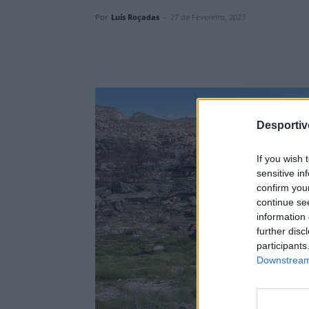
Por
Luís Roçadas
-
27 de Fevereiro, 2023
Desporti
If you wish 
sensitive in
confirm you
continue se
information 
further disc
participants
Downstream 