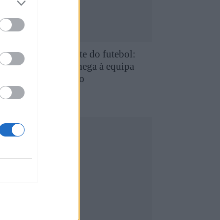
e Favaios para a elite do futebol:
uilherme Chaves chega à equipa
rincipal do FC Porto
5 de Agosto, 2026
utebol