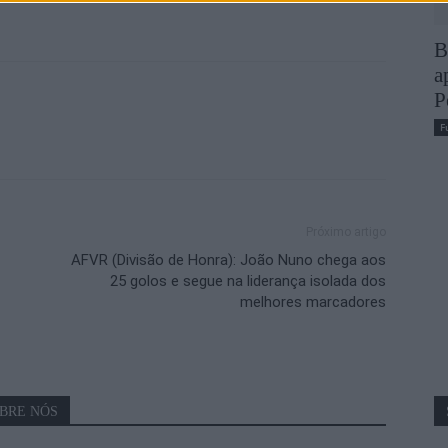
B
a
P
F
Próximo artigo
AFVR (Divisão de Honra): João Nuno chega aos
25 golos e segue na liderança isolada dos
melhores marcadores
BRE NÓS