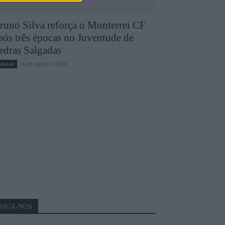
runo Silva reforça o Monterrei CF
pós três épocas no Juventude de
edras Salgadas
4 de Agosto, 2026
utebol
SIGA-NOS