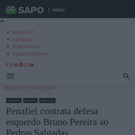
MENU
Sobre o DT
Contactos
Ficha Técnica
Estatuto Editorial
Desportivo Transmontano
Início
Notícias
Futebol
Notícias
Futebol
Mercado
Penafiel contrata defesa
esquerdo Bruno Pereira ao
Pedras Salgadas