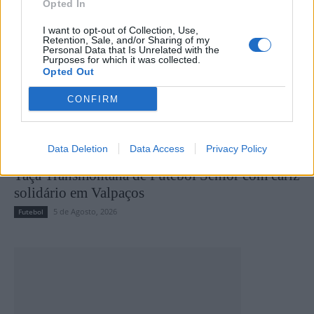
Opted In
I want to opt-out of Collection, Use,
Retention, Sale, and/or Sharing of my
Personal Data that Is Unrelated with the
Purposes for which it was collected.
Opted Out
CONFIRM
Data Deletion
Data Access
Privacy Policy
Taça Transmontana de Futebol Sénior com cariz
solidário em Valpaços
5 de Agosto, 2026
Futebol