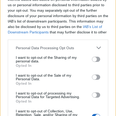
us or personal information disclosed to third parties prior to
your opt-out. You may separately opt-out of the further
disclosure of your personal information by third parties on the
IAB’s list of downstream participants. This information may
also be disclosed by us to third parties on the
IAB’s List of
Artigo anterior
Próximo artigo
Downstream Participants
that may further disclose it to other
Campeonato de Portugal:
AFVR: Conhecido o sucessor
third parties.
Montalegre – Limianos, 0-1
de Francisco Lemos no
(crónica)
comando técnico do Pedras
Personal Data Processing Opt Outs
Sagadas
I want to opt-out of the Sharing of my
personal data.
Opted In
Últimas notícias
I want to opt-out of the Sale of my
Personal Data.
Opted In
I want to opt-out of processing my
Personal Data for Targeted Advertising.
Opted In
I want to opt-out of Collection, Use,
Retention, Sale, and/or Sharing of my