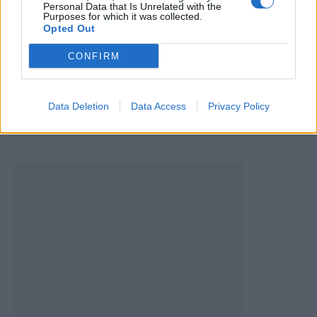
Personal Data that Is Unrelated with the
Purposes for which it was collected.
Opted Out
CONFIRM
Taça Transmontana de Futebol Sénior com cariz
solidário em Valpaços
Data Deletion
Data Access
Privacy Policy
5 de Agosto, 2026
Futebol