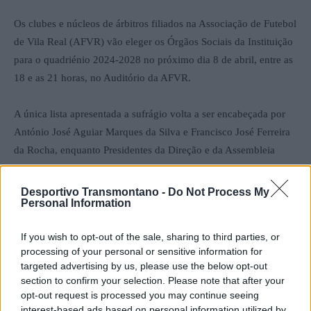
Os clubes e núcleos de árbitros filiados na Associação de Futebol
de Vila Real (AFVR) vão eleger os Órgãos Sociais da Instituição
para o quadriénio 2024-2028 no próximo dia 8 de abril, entre as
18 e as 21 horas, no Auditório da AFVR.
A única lista apresentada a sufrágio volta a ser encabeçada por
António José Aguiar Marques da Silva e Francisco José Ferreira
da Rocha, enquanto Presidentes da Direção e da Assembleia
Geral, respetivamente. O Conselho de Arbitragem vai agora ser
encabeçado pelo ex- árbitro e observador, Arnaldo Araújo.
Desportivo Transmontano -
Do Not Process My
Personal Information
Conheça a composição completa da Lista A:
If you wish to opt-out of the sale, sharing to third parties, or
processing of your personal or sensitive information for
targeted advertising by us, please use the below opt-out
section to confirm your selection. Please note that after your
opt-out request is processed you may continue seeing
interest-based ads based on personal information utilized by