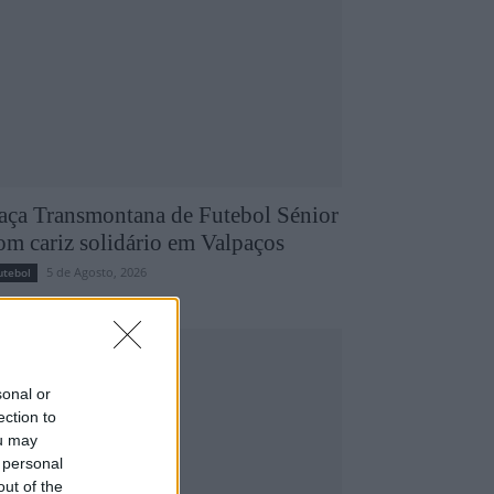
aça Transmontana de Futebol Sénior
om cariz solidário em Valpaços
5 de Agosto, 2026
utebol
sonal or
ection to
ou may
 personal
out of the