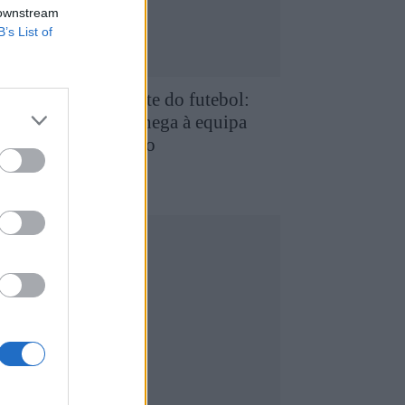
 downstream
B’s List of
e Favaios para a elite do futebol:
uilherme Chaves chega à equipa
rincipal do FC Porto
5 de Agosto, 2026
utebol