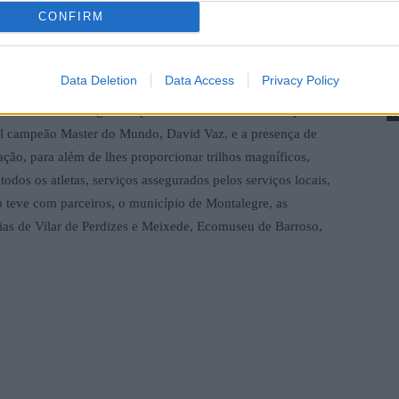
CONFIRM
B
a
 Bike Race / Barroso que contou com cerca de meia centena
Data Deletion
Data Access
Privacy Policy
P
ompetição. Os mais corajosos, na vertente competitiva, tiveram
a vila de Montalegre. Os prémios foram distribuídos pelos
F
ual campeão Master do Mundo, David Vaz, e a presença de
ação, para além de lhes proporcionar trilhos magníficos,
dos os atletas, serviços assegurados pelos serviços locais,
to teve com parceiros, o município de Montalegre, as
sias de Vilar de Perdizes e Meixede, Ecomuseu de Barroso,