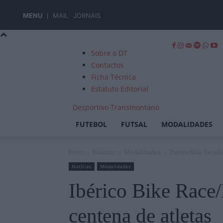
MENU
MAIL
JORNAIS
Sobre o DT
Contactos
Ficha Técnica
Estatuto Editorial
Desportivo Transmontano
FUTEBOL
FUTSAL
MODALIDADES
Início
Notícias
Modalidades
Ibérico Bike Race/
Notícias
Modalidades
Ibérico Bike Race
centena de atletas