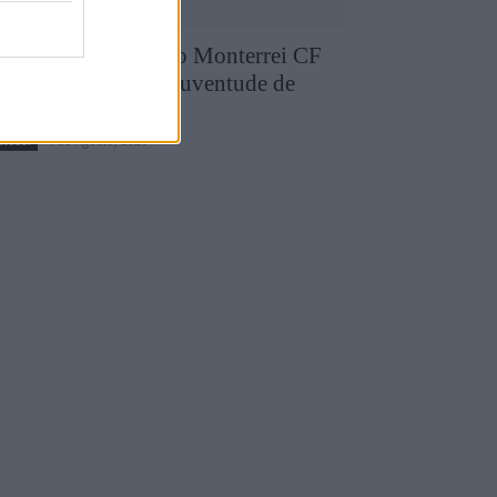
runo Silva reforça o Monterrei CF
pós três épocas no Juventude de
edras Salgadas
4 de Agosto, 2026
utebol