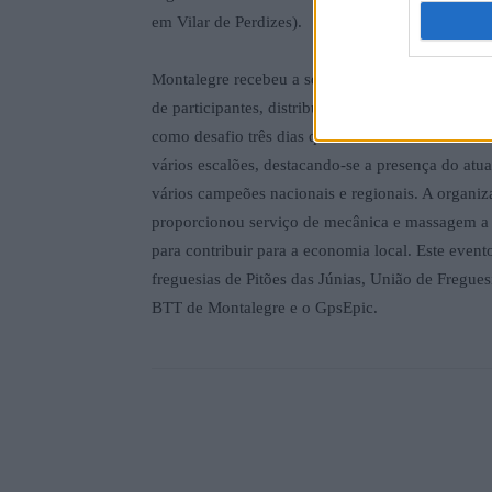
em Vilar de Perdizes).
Montalegre recebeu a segunda edição do Ibérico
de participantes, distribuídos entre o lazer e a c
como desafio três dias que encheram de colorido 
vários escalões, destacando-se a presença do at
vários campeões nacionais e regionais. A organiz
proporcionou serviço de mecânica e massagem a to
para contribuir para a economia local. Este even
freguesias de Pitões das Júnias, União de Fregue
BTT de Montalegre e o GpsEpic.