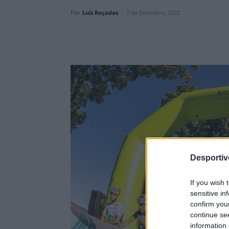
Por
Luís Roçadas
-
7 de Setembro, 2022
Desporti
If you wish 
sensitive in
confirm you
continue se
information 