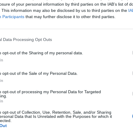
losure of your personal information by third parties on the IAB’s list of
. This information may also be disclosed by us to third parties on the
IA
Participants
that may further disclose it to other third parties.
D
G
l Data Processing Opt Outs
p
o opt-out of the Sharing of my personal data.
sou mais uma edição do Ibérico Bike Race/Barroso ao
F
In
o opt-out of the Sale of my Personal Data.
onde os atletas lutaram contra o relógio e a vertente de lazer
In
de chegada. Na opção competitiva, os atletas tiveram de
to opt-out of processing my Personal Data for Targeted
a 3), o percurso atingiu os 80 quilómetros com passagens por
ing.
de Cima, Castanheira e Torgueda. No último dia (4), houve 60
In
 Fírvidas, Zebral, Sarraquinhos, Vilar de Perdizes, Santo
o opt-out of Collection, Use, Retention, Sale, and/or Sharing
 à semelhança das grandes voltas, foi atribuído o jersey de
ersonal Data that Is Unrelated with the Purposes for which it
lected.
 durante as etapas. Para além da vertente de BTT, foram
Out
artida e chegada em Montalegre; Dia 4 – partida e chegada