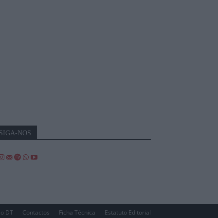
SIGA-NOS
 o DT
Contactos
Ficha Técnica
Estatuto Editorial