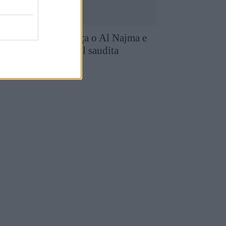
iogo Queirós reforça o Al Najma e
antém-se no futebol saudita
7 de Agosto, 2026
utebol