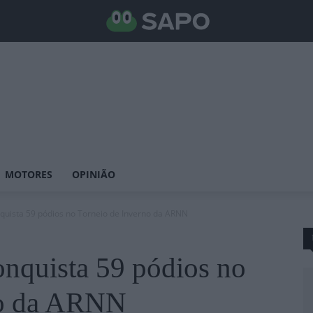
MOTORES
OPINIÃO
quista 59 pódios no Torneio de Inverno da ARNN
nquista 59 pódios no
no da ARNN