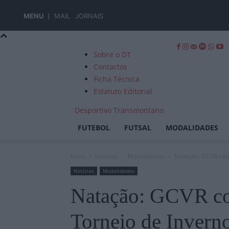
MENU
MAIL
JORNAIS
Sobre o DT
Contactos
Ficha Técnica
Estatuto Editorial
Desportivo Transmontano
FUTEBOL
FUTSAL
MODALIDADES
Início
Notícias
Modalidades
Natação: GCVR con
Notícias
Modalidades
Natação: GCVR co
Torneio de Inver