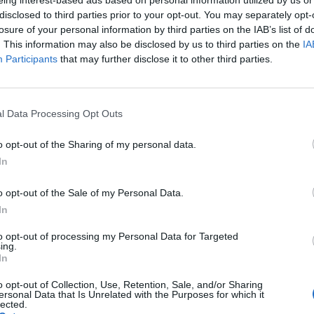
eing interest-based ads based on personal information utilized by us or
disclosed to third parties prior to your opt-out. You may separately opt-
losure of your personal information by third parties on the IAB’s list of
. This information may also be disclosed by us to third parties on the
IA
Participants
that may further disclose it to other third parties.
sença no Torneio de Inverno da ARNN, competição
G
na Municipal de Vila Real, onde competiram 82 atletas em
q
l Data Processing Opt Outs
2
o opt-out of the Sharing of my personal data.
arida Guedes, Carolina Eira, Beatriz Igrejas, Clara Sanfins,
F
In
ria Braz, Maria Poeta, Maria Mesquita, Francisca Pinheiro,
ho, Nuno Oliveira, Tiago Fernandes, Diogo Baptista,
o opt-out of the Sale of my Personal Data.
ilva, Herman Kovalchuk, Hugo Pinheiro, Eduardo Yakubenko.
In
raram partido desta competição que serviu como um treino
to opt-out of processing my Personal Data for Targeted
 (30 de primeiro, 18 de segundo e 11 de terceiro) entre os
ing.
In
6 novos recordes pessoais.
o opt-out of Collection, Use, Retention, Sale, and/or Sharing
ersonal Data that Is Unrelated with the Purposes for which it
ida foi a mais medalhada em Absolutos com 4 primeiros
lected.
enis com 3 primeiros lugares e 1 segundo, seguida de Leonor