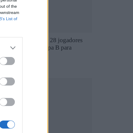
 personal
out of the
 downstream
B’s List of
D Chaves revela os 28 jogadores
ue compõem a equipa B para
026/2027
7 de Agosto, 2026
utebol