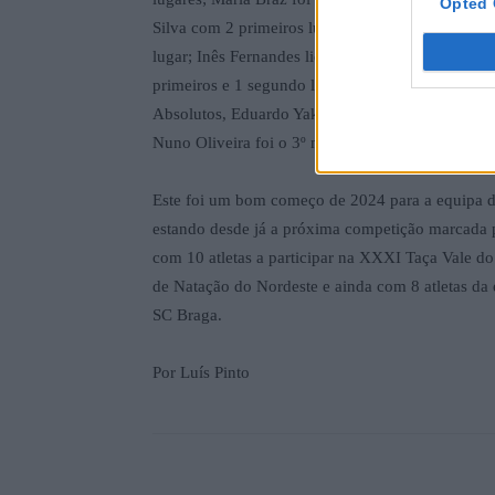
Opted 
Silva com 2 primeiros lugares e 1 terceiro, e ain
lugar; Inês Fernandes liderou em Infantis com 4
primeiros e 1 segundo lugar, seguido de Miguel 
Absolutos, Eduardo Yakubenko foi o 2º mais meda
Nuno Oliveira foi o 3º mais medalhado com 2 pri
Este foi um bom começo de 2024 para a equipa 
estando desde já a próxima competição marcada 
com 10 atletas a participar na XXXI Taça Vale d
de Natação do Nordeste e ainda com 8 atletas d
SC Braga.
Por Luís Pinto