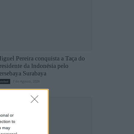
iguel Pereira conquista a Taça do
residente da Indonésia pelo
ersebaya Surabaya
7 de Agosto, 2026
utebol
sonal or
ection to
ou may