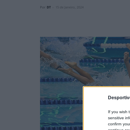
Por
DT
-
15 de Janeiro, 2024
Desporti
If you wish 
sensitive in
confirm you