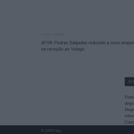
Artigo anterior
AFVR: Pedras Salgadas reduzido a nove empa
na receção ao Vidago
SO
Funda
despo
Despo
refer
Cont
© SAPO Voz