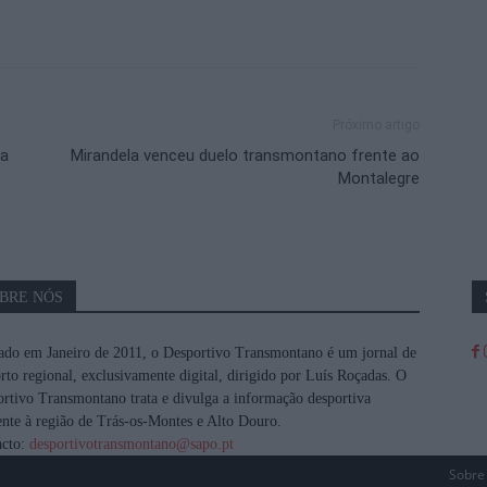
Próximo artigo
ta
Mirandela venceu duelo transmontano frente ao
Montalegre
BRE NÓS
do em Janeiro de 2011, o Desportivo Transmontano é um jornal de
rto regional, exclusivamente digital, dirigido por Luís Roçadas. O
rtivo Transmontano trata e divulga a informação desportiva
ente à região de Trás-os-Montes e Alto Douro.
acto:
desportivotransmontano@sapo.pt
Sobre