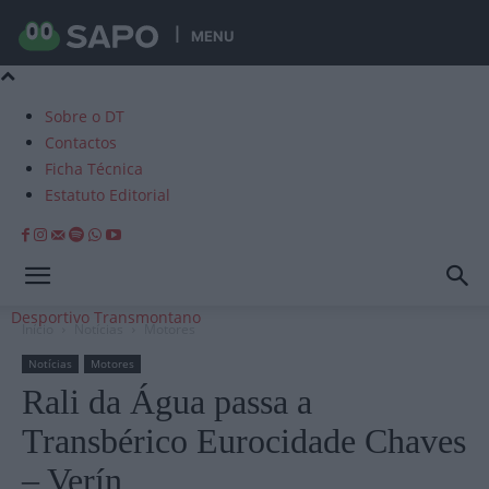
MENU
Sobre o DT
Contactos
Ficha Técnica
Estatuto Editorial
Desportivo Transmontano
Início
Notícias
Motores
Notícias
Motores
Rali da Água passa a
Transbérico Eurocidade Chaves
– Verín