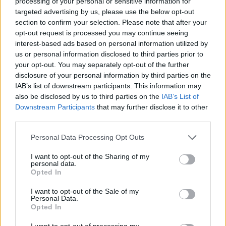
processing of your personal or sensitive information for
melhores ralis de asfalto do campeonato, está a ser preparado
targeted advertising by us, please use the below opt-out
com o apoio dos municípios de Chaves e Verín.
section to confirm your selection. Please note that after your
opt-out request is processed you may continue seeing
interest-based ads based on personal information utilized by
A sua localização geográfica – proximidade com a Comunidade
us or personal information disclosed to third parties prior to
Autónoma da Galiza – e a marca Água são mais valias que a
your opt-out. You may separately opt-out of the further
própria prova potencia, com impacto na comunicação social
disclosure of your personal information by third parties on the
IAB’s list of downstream participants. This information may
regional, nacional e do país vizinho, bem como dos fãs
also be disclosed by us to third parties on the
IAB’s List of
portugueses e galegos do automobilismo.
Downstream Participants
that may further disclose it to other
third parties.
Este ano, o Rali da Água ganha uma maior projeção com a
Personal Data Processing Opt Outs
integração e apoio da Eurocidade Chaves-Verín (Agrupamentos
Europeus de Cooperação Transfronteiriça). Um destino que
I want to opt-out of the Sharing of my
personal data.
abrange dois países e uma das maiores concentrações de fontes
Opted In
termais da Europa, que deram origem a um património termal
I want to opt-out of the Sale of my
único e à mais inovadora oferta de bem-estar. E também vinho e
Personal Data.
gastronomia, fortalezas da fronteira, o Caminho de Santiago,
Opted In
entre muitos pontos de interesse.
I want to opt-out of processing my