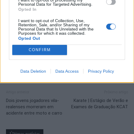
Personal Data for Targeted Advertising.
Opted In
Este é um salto na internacionalização da prova, com projeção
mediática na Península Ibérica, sobretudo na região Norte de
I want to opt-out of Collection, Use,
Retention, Sale, and/or Sharing of my
Portugal e na Comunidade Autónoma da Galiza.
Personal Data that Is Unrelated with the
Purposes for which it was collected.
Opted Out
CONFIRM
Data Deletion
Data Access
Privacy Policy
Artigo anterior
Próximo artigo
Dois jovens jogadores vila-
Karate | Estágio de Verão e
realenses morreram em
Exames de Graduação KCAT
acidente entre moto e carro
Últimas notícias