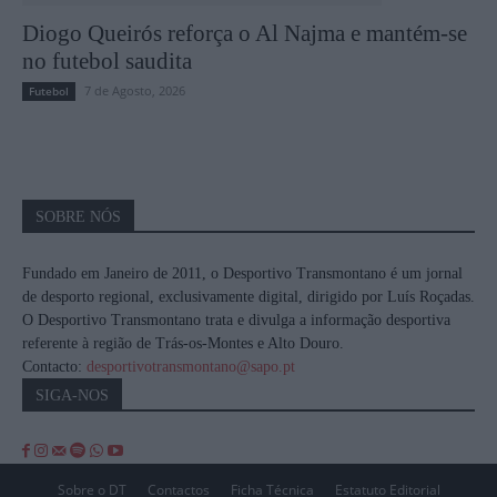
Diogo Queirós reforça o Al Najma e mantém-se
no futebol saudita
7 de Agosto, 2026
Futebol
SOBRE NÓS
Fundado em Janeiro de 2011, o Desportivo Transmontano é um jornal
de desporto regional, exclusivamente digital, dirigido por Luís Roçadas.
O Desportivo Transmontano trata e divulga a informação desportiva
referente à região de Trás-os-Montes e Alto Douro.
Contacto:
desportivotransmontano@sapo.pt
SIGA-NOS
Sobre o DT
Contactos
Ficha Técnica
Estatuto Editorial