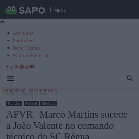
MENU
Sobre o DT
Contactos
Ficha Técnica
Estatuto Editorial
Desportivo Transmontano
Início
Notícias
Futebol
Notícias
Futebol
Mercado
AFVR | Marco Martins sucede
a João Valente no comando
técnico do SC Régua