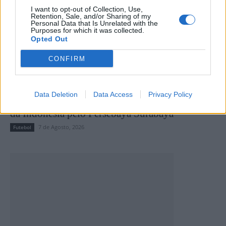
I want to opt-out of Collection, Use,
Retention, Sale, and/or Sharing of my
Personal Data that Is Unrelated with the
Purposes for which it was collected.
Opted Out
CONFIRM
Data Deletion
Data Access
Privacy Policy
Miguel Pereira conquista a Taça do Presidente
da Indonésia pelo Persebaya Surabaya
7 de Agosto, 2026
Futebol