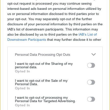
(treinador-adjunto), FC Fontelas, UDC Sabrosa e GD Cerva.
opt-out request is processed you may continue seeing
interest-based ads based on personal information utilized by
us or personal information disclosed to third parties prior to
your opt-out. You may separately opt-out of the further
disclosure of your personal information by third parties on the
IAB’s list of downstream participants. This information may
also be disclosed by us to third parties on the
IAB’s List of
Downstream Participants
that may further disclose it to other
third parties.
Personal Data Processing Opt Outs
Artigo anterior
Próximo artigo
Os principais inegociáveis
Tony da Silva assume o
I want to opt-out of the Sharing of my
personal data.
comando do Montalegre
Opted In
I want to opt-out of the Sale of my
Personal Data.
Últimas notícias
Opted In
I want to opt-out of processing my
Personal Data for Targeted Advertising.
Opted In