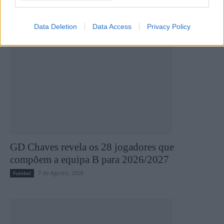
Data Deletion
Data Access
Privacy Policy
GD Chaves revela os 28 jogadores que
compõem a equipa B para 2026/2027
7 de Agosto, 2026
Futebol