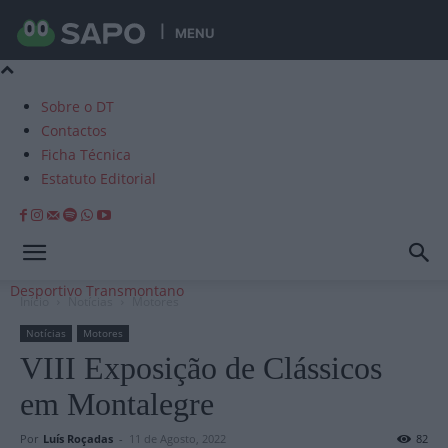
MENU
Sobre o DT
Contactos
Ficha Técnica
Estatuto Editorial
Desportivo Transmontano
Início
Notícias
Motores
Notícias
Motores
VIII Exposição de Clássicos
em Montalegre
Por
Luís Roçadas
-
11 de Agosto, 2022
82