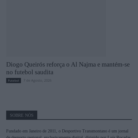
Diogo Queirós reforça o Al Najma e mantém-se
no futebol saudita
7 de Agosto, 2026
Futebol
SOBRE NÓS
Fundado em Janeiro de 2011, o Desportivo Transmontano é um jornal
de desporto regional, exclusivamente digital, dirigido por Luís Roçadas.