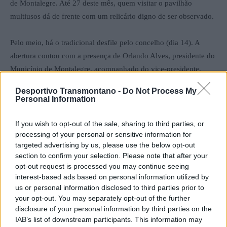
de Montalegre. Até 27 deste mês, quem visitar o pavilhão
multiusos dá de frente com um relicário digno de ser observado.
Pelo meio, há o tradicional desfile pelo concelho (dia 14). A
abertura contou com a presença de Orlando Alves, presidente do
Município de Montalegre, acompanhado do vice-presidente,
David Teixeira, que fez questão de valorizar a paixão da família
Desportivo Transmontano -
Do Not Process My
Costa como verdadeira protagonista deste singular cartaz.
Personal Information
If you wish to opt-out of the sale, sharing to third parties, or
processing of your personal or sensitive information for
targeted advertising by us, please use the below opt-out
section to confirm your selection. Please note that after your
opt-out request is processed you may continue seeing
interest-based ads based on personal information utilized by
us or personal information disclosed to third parties prior to
your opt-out. You may separately opt-out of the further
Artigo anterior
Próximo artigo
disclosure of your personal information by third parties on the
IAB’s list of downstream participants. This information may
GD Ribeira de Pena: Plantel
AFVR: Leandro reforça ataque