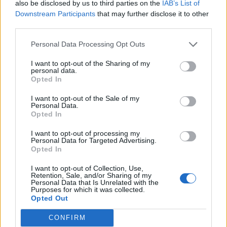
also be disclosed by us to third parties on the
IAB’s List of
sénior praticamente definido
do SC Vila Pouca de Aguiar
Downstream Participants
that may further disclose it to other
third parties.
Últimas notícias
Personal Data Processing Opt Outs
I want to opt-out of the Sharing of my
personal data.
Opted In
I want to opt-out of the Sale of my
Personal Data.
Opted In
I want to opt-out of processing my
Personal Data for Targeted Advertising.
Opted In
I want to opt-out of Collection, Use,
Retention, Sale, and/or Sharing of my
Personal Data that Is Unrelated with the
Purposes for which it was collected.
Miguel Pereira conquista a Taça do Presidente
Opted Out
da Indonésia pelo Persebaya Surabaya
CONFIRM
7 de Agosto, 2026
Futebol