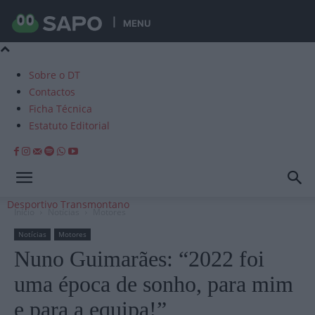
MENU
Sobre o DT
Contactos
Ficha Técnica
Estatuto Editorial
Desportivo Transmontano
Início
Notícias
Motores
Notícias
Motores
Nuno Guimarães: “2022 foi
uma época de sonho, para mim
e para a equipa!”