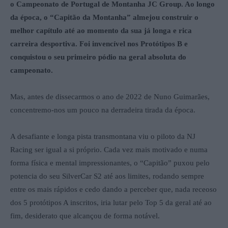
o Campeonato de Portugal de Montanha JC Group. Ao longo
da época, o “Capitão da Montanha” almejou construir o
melhor capítulo até ao momento da sua já longa e rica
carreira desportiva. Foi invencível nos Protótipos B e
conquistou o seu primeiro pódio na geral absoluta do
campeonato.
Mas, antes de dissecarmos o ano de 2022 de Nuno Guimarães,
concentremo-nos um pouco na derradeira tirada da época.
A desafiante e longa pista transmontana viu o piloto da NJ
Racing ser igual a si próprio. Cada vez mais motivado e numa
forma física e mental impressionantes, o “Capitão” puxou pelo
potencia do seu SilverCar S2 até aos limites, rodando sempre
entre os mais rápidos e cedo dando a perceber que, nada receoso
dos 5 protótipos A inscritos, iria lutar pelo Top 5 da geral até ao
fim, desiderato que alcançou de forma notável.