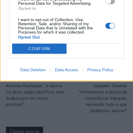
Personal Data for Targeted Advertising.
nos protótipos. A NJ Racing vai dar tudo para continuar a brilhar
Opted In
na Montanha!”.
I want to opt-out of Collection, Use,
Retention, Sale, and/or Sharing of my
Personal Data that Is Unrelated with the
Purposes for which it was collected.
Opted Out
CONFIRM
Data Deletion
Data Access
Privacy Policy
Artigo anterior
Próximo artigo
António Rodrigues: “a época
Joaquim Teixeira:
foi dura, exigiu sacrifício, mas
“terminámos a época de
acabou por ser muito
consciência tranquila,
positiva!”
vencendo tudo o que
podíamos vencer!”
Últimas notícias