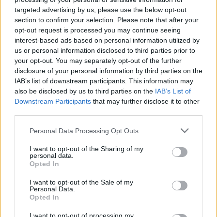
targeted advertising by us, please use the below opt-out
Toni (n.r.: António Rodrigues), que nos tinha dado este título e
section to confirm your selection. Please note that after your
este pódio na geral em 2020 e 2021”.
opt-out request is processed you may continue seeing
interest-based ads based on personal information utilized by
Nuno Guimarães enfatiza muito o atual momento da NJ Racing:
us or personal information disclosed to third parties prior to
your opt-out. You may separately opt-out of the further
“estes anos têm sido fantásticos para a equipa e, no fundo, estão
disclosure of your personal information by third parties on the
a premiar todo o trabalho que temos feito para que a estrutura
IAB’s list of downstream participants. This information may
cresça e se consolide. Em 2022 chegámos ainda à nossa primeira
also be disclosed by us to third parties on the
IAB’s List of
vitória absoluta numa rampa do Campeonato, com o Toni a
Downstream Participants
that may further disclose it to other
brilhar no Caramulo e, para além da magnífica evolução que ele
third parties.
ostentou nesta sua sempre difícil passagem para os protótipos A,
Personal Data Processing Opt Outs
temos ainda de destacar a excelente época da Rute (n.r.: Rute
I want to opt-out of the Sharing of my
Brás) que está a melhorar continuamente de forma tremenda,
personal data.
mostrando-se cada vez mais rápida”.
Opted In
I want to opt-out of the Sale of my
Agora, Nuno Guimarães promete que “tudo faremos para que
Personal Data.
Opted In
2023 seja ainda melhor. Para além de mim, do Toni e da Rute,
teremos de volta um dos nossos outros pilotos, que se irá estrear
I want to opt-out of processing my