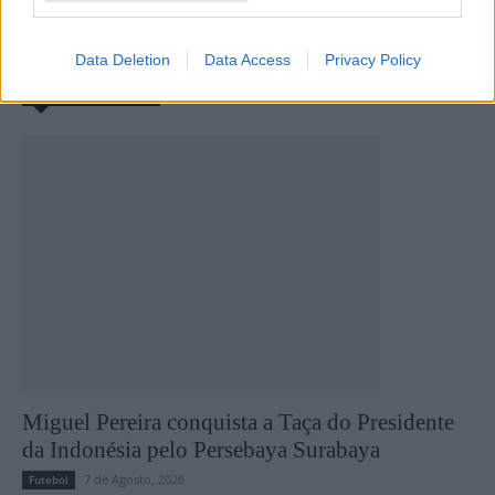
natação
Data Deletion
Data Access
Privacy Policy
Últimas notícias
Miguel Pereira conquista a Taça do Presidente
da Indonésia pelo Persebaya Surabaya
7 de Agosto, 2026
Futebol