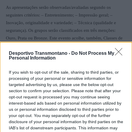
As apresentações serão observadas/avaliadas segundo os
seguintes critérios: – Entretenimento; – Impressão geral; –
Inovação, originalidade e variedade; – Técnica (qualidade e
segurança). Os grupos serão classificados em três menções:
Ouro, Prata ou Bronze. Este evento acolhe, também, Classes de
Formação, Representação e Grupos Equipa de Desporto Escolar,
Desportivo Transmontano -
Do Not Process My
que não serão avaliados.
Personal Information
O Gym for Life Regional 2023 realiza-se, sensivelmente, um
If you wish to opt-out of the sale, sharing to third parties, or
mês antes do Gym for Life Portugal, que terá lugar no Pavilhão
processing of your personal or sensitive information for
Municipal Torre da Marinha, Arrentela – Seixal, nos dias 22, 23 e
targeted advertising by us, please use the below opt-out
section to confirm your selection. Please note that after your
25 de abril, acabando por ser um excelente momento para os
opt-out request is processed you may continue seeing
clubes aferirem o trabalho realizado desde o início da época.
interest-based ads based on personal information utilized by
us or personal information disclosed to third parties prior to
Embora o Evento Regional não confira apuramento, uma vez
your opt-out. You may separately opt-out of the further
disclosure of your personal information by third parties on the
que a participação no Evento Nacional é livre, como se realiza
IAB’s list of downstream participants. This information may
de acordo com as normas e regulamentos do Gym for Life