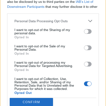
also be disclosed by us to third parties on the
IAB’s List of
Portugal, as classes que serão avaliadas terão um feedback do
Downstream Participants
that may further disclose it to other
júri que será muito útil para afinarem alguns pormenores para a
third parties.
competição nacional, que será organizada pela Federação de
Personal Data Processing Opt Outs
Ginástica de Portugal.
I want to opt-out of the Sharing of my
personal data.
GCMVR
Opted In
I want to opt-out of the Sale of my
Personal Data.
Opted In
I want to opt-out of processing my
Personal Data for Targeted Advertising.
Opted In
I want to opt-out of Collection, Use,
Retention, Sale, and/or Sharing of my
Personal Data that Is Unrelated with the
Artigo anterior
Próximo artigo
Purposes for which it was collected.
Opted Out
O triângulo da formação
Nadadores reguenses em
desportiva
grande destaque nos
CONFIRM
campeonatos regionais de