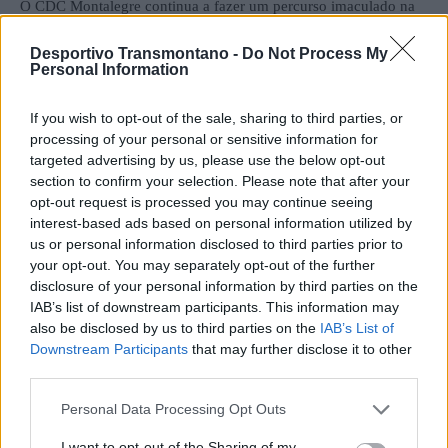
O CDC Montalegre continua a fazer um percurso imaculado na
Taça de Portugal, já o Pevidém averbou o primeiro desaire da
Desportivo Transmontano -
Do Not Process My
época, todavia mostrou argumentos para lutar pelos primeiros
Personal Information
lugares no campeonato.
If you wish to opt-out of the sale, sharing to third parties, or
O treinador do Montalegre, Tony da Silva, celebrou e agradeceu
processing of your personal or sensitive information for
targeted advertising by us, please use the below opt-out
o apoio do muito público presente: “Para quem gosta de futebol,
section to confirm your selection. Please note that after your
houve de tudo, golos e emoção. Hoje vi uma equipa a jogar à
opt-out request is processed you may continue seeing
Montalegre, com alma, com coração. Hoje quem ganha o jogo
interest-based ads based on personal information utilized by
fomos nós no banco através das substituições. Queria dedicar a
us or personal information disclosed to third parties prior to
your opt-out. You may separately opt-out of the further
vitória aos meus rapazes, à massa associativa e a um grande
disclosure of your personal information by third parties on the
amigo meu que faleceu.” (Diretor Desportivo do Cluj enquanto
IAB’s list of downstream participants. This information may
Tony foi jogador na Roménia)
also be disclosed by us to third parties on the
IAB’s List of
Downstream Participants
that may further disclose it to other
third parties.
André Brito, treinador do Pevidém, lembra que a sua equipa
deixou “uma excelente imagem. Merecíamos mais e melhor do
Personal Data Processing Opt Outs
jogo.”
I want to opt-out of the Sharing of my