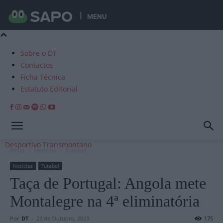
MENU
Sobre o DT
Contactos
Ficha Técnica
Estatuto Editorial
Desportivo Transmontano
Início
Notícias
Futebol
Notícias
Futebol
Taça de Portugal: Angola mete
Montalegre na 4ª eliminatória
Por
DT
-
23 de Outubro, 2023
175