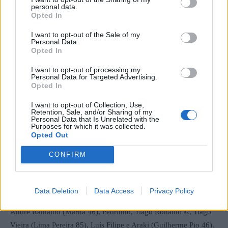
personal data.
Jogo no Estádio Dr. Diogo Vaz Pereira, em Montalegre.
Opted In
I want to opt-out of the Sale of my
Montalegre – Pevidém, 2-1.
Personal Data.
Opted In
Árbitro: Ruben Cardoso (AF Porto).
I want to opt-out of processing my
Personal Data for Targeted Advertising.
Opted In
Montalegre: Bruno Pio, Edu Machado © (Tiago Luís 76), David
I want to opt-out of Collection, Use,
Santos, Douglão, Flávio Gonçalves, David Moura (Hélder
Retention, Sale, and/or Sharing of my
Personal Data that Is Unrelated with the
Almeida 38), Lassana Mané (Fábio Fonseca 76), Rúben Neves
Purposes for which it was collected.
André Dias (Angola 65), Isaac Boakye (Maurício 76) e Alex
Opted Out
Reis.
CONFIRM
Treinador: Tony da Silva.
Data Deletion
Data Access
Privacy Policy
Pevidém: Rui Ribeiro, André Alves, Rocha, Rashid, Chico,
André Ramalho (Marna 46), Pedrinho, Tiago Ronaldo ©, Tiago
Vieira (Lima Pereira 85), Luís Filipe e Araki (Guilherme Pio 46).