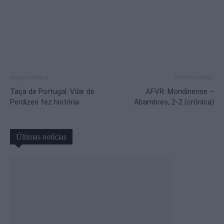
Artigo anterior
Próximo artigo
Taça de Portugal: Vilar de
AFVR: Mondinense –
Perdizes fez história
Abambres, 2-2 (crónica)
Últimas notícias